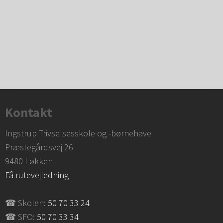
Kontakt
Ingstrup Trivselsesskole og -børnehave
​Præstegårdsvej 26
​9480 Løkken
Få rutevejledning
☎ Skolen:
50 70 33 24
☎ SFO:
50 70 33 34