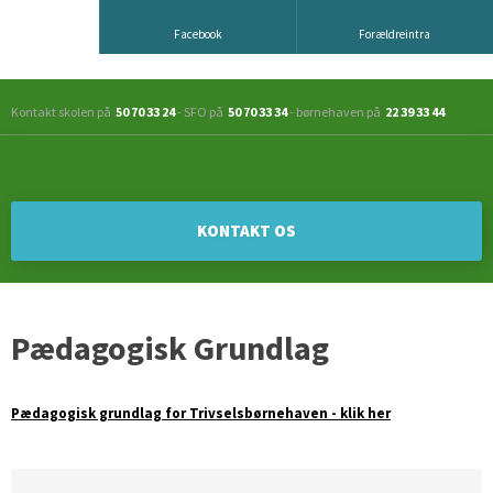
Facebook
Forældreintra
Kontakt skolen på
50 70 33 24
- SFO på
50 70 33 34
- børnehaven på
22 39 33 44
KONTAKT OS​
Pædagogisk Grundlag
Pædagogisk grundlag for Trivselsbørnehaven - klik her