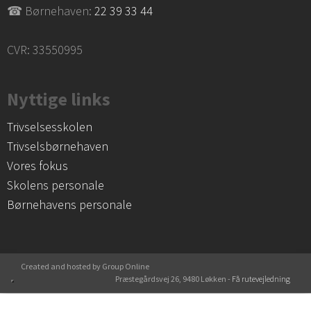
☎ Børnehaven:
22 39 33 44
CVR: 33550995 ​
Nyttige links​
​Trivselsesskolen
Trivselsbørnehaven
Vores fokus
Skolens personale
Børnehavens personale
Created and hosted by Group Online
Præstegårdsvej 26, 9480 Løkken -
Få rutevejledning