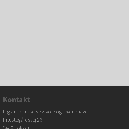
Kontakt
Ingstrup Trivselsesskole og -børnehave
​Præstegårdsvej 26
​9480 Løkken