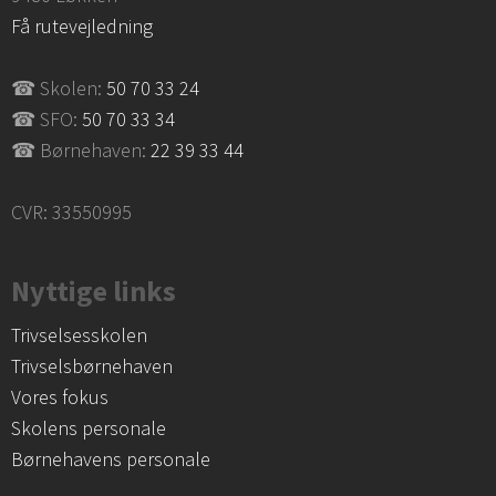
Få rutevejledning
☎ Skolen:
50 70 33 24
☎ SFO:
50 70 33 34
☎ Børnehaven:
22 39 33 44
CVR: 33550995 ​
Nyttige links​
​Trivselsesskolen
Trivselsbørnehaven
Vores fokus
Skolens personale
Børnehavens personale