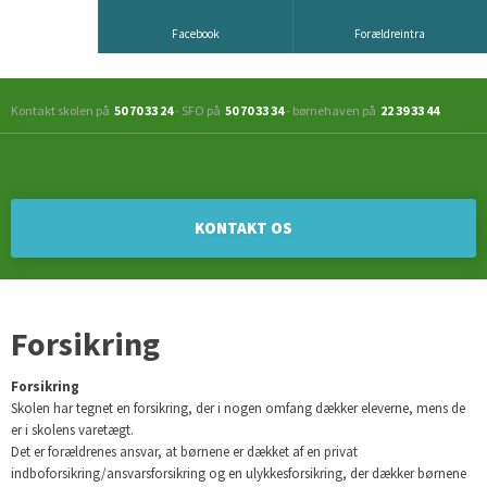
Facebook
Forældreintra
Kontakt skolen på
50 70 33 24
- SFO på
50 70 33 34
- børnehaven på
22 39 33 44
KONTAKT OS​
Forsikring
Forsikring
Skolen har tegnet en forsikring, der i nogen omfang dækker eleverne, mens de
er i skolens varetægt.
Det er forældrenes ansvar, at børnene er dækket af en privat
indboforsikring/ansvarsforsikring og en ulykkesforsikring, der dækker børnene