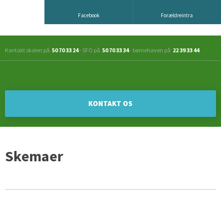
Facebook
Forældreintra
Kontakt skolen på
50 70 33 24
- SFO på
50 70 33 34
- børnehaven på
22 39 33 44
KONTAKT OS​
Skemaer​