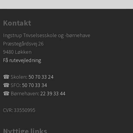
Kontakt
Ingstrup Trivselsesskole og -børnehave
​Præstegårdsvej 26
​9480 Løkken
Få rutevejledning
☎ Skolen:
50 70 33 24
☎ SFO:
50 70 33 34
☎ Børnehaven:
22 39 33 44
CVR: 33550995 ​
Nyttige links​